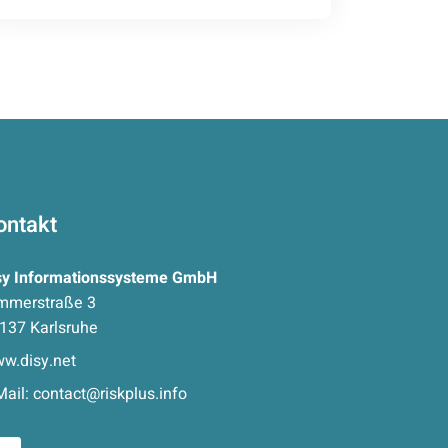
ontakt
sy Informationssysteme GmbH
mmerstraße 3
137 Karlsruhe
w.disy.net
Mail:
contact@riskplus.info