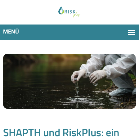
Alle Anforderungen der TrinkwEGV jetzt digital
umsetzbar mit RiskPlus
SHAPTH und RiskPlus: ein