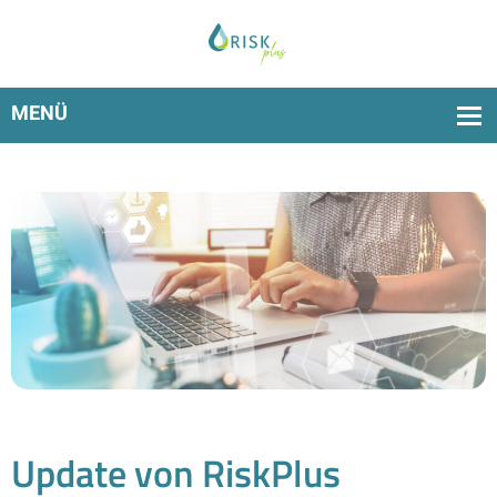
Schneller, stabiler, besser: Das neue RiskPlus-Update
ist jetzt verfügbar!
Update von RiskPlus