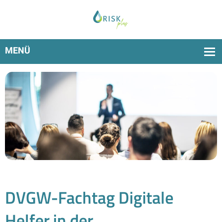
RiskPlus am 5. und 6. November 2024 live erleben
DVGW-Fachtag Digitale
Helfer in der