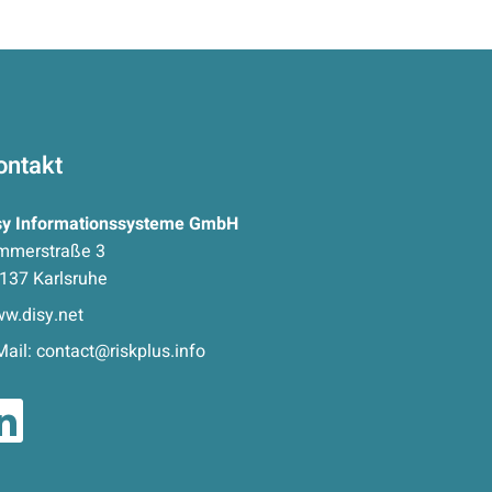
ontakt
sy Informationssysteme GmbH
mmerstraße 3
137 Karlsruhe
w.disy.net
Mail:
contact@riskplus.info