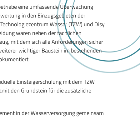
serbetriebe eine umfassende Überwachung
ewertung in den Einzugsgebieten der
 Technologiezentrum Wasser (TZW) und Disy
eidung waren neben der fachlichen
eug, mit dem sich alle Anforderungen sicher
n weiterer wichtiger Baustein im bestehenden
dokumentiert.
ividuelle Einsteigerschulung mit dem TZW.
mit den Grundstein für die zusätzliche
nagement in der Wasserversorgung gemeinsam